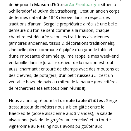
de ❤️ pour la
Maison d’hôtes
« Au Freidbarry »
située à
Schillersdorf (à 36km de Strasbourg). C’est un ancien corps
de fermes datant de 1848 rénové dans le respect des
traditions d’antan. Serge le propriétaire a réalisé une belle
demeure où l’on se sent comme à la maison, chaque
chambre est décorée selon les traditions alsaciennes
(armoires anciennes, tissus & décorations traditionnels).
Une belle pièce commune équipée d’un grande table et
d’une imposante cheminée qui me rappelle mes week-end
en famille dans le Jura. L’extérieur de la maison est tout
aussi charmant : entouré de champs avec des moutons et
des chèvres, de potagers, d’un petit ruisseau … c’est un
véritable havre de paix au milieu de la nature (nos critères
de recherches étaient tous bien réunis !!).
Nous avions opté pour la
formule table d’hôtes
: Serge
(restaurateur de métier) nous a bien gâté : entre le
Baeckeoffe (potée alsacienne aux 3 viandes), la salade
alsacienne (salade de gruyère au cervelas) et la tourte
vigneronne au Riesling nous avons pu goûter aux