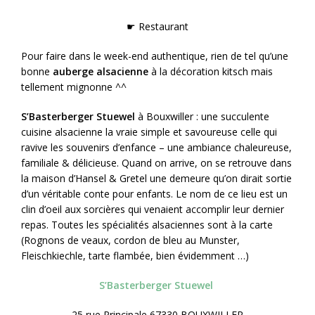
☛ Restaurant
Pour faire dans le week-end authentique, rien de tel qu’une
bonne
auberge alsacienne
à la décoration kitsch mais
tellement mignonne ^^
S’Basterberger Stuewel
à Bouxwiller : une succulente
cuisine alsacienne la vraie simple et savoureuse celle qui
ravive les souvenirs d’enfance – une ambiance chaleureuse,
familiale & délicieuse. Quand on arrive, on se retrouve dans
la maison d’Hansel & Gretel une demeure qu’on dirait sortie
d’un véritable conte pour enfants. Le nom de ce lieu est un
clin d’oeil aux sorcières qui venaient accomplir leur dernier
repas. Toutes les spécialités alsaciennes sont à la carte
(Rognons de veaux, cordon de bleu au Munster,
Fleischkiechle, tarte flambée, bien évidemment …)
S’Basterberger Stuewel
25 rue Principale 67330 BOUXWILLER