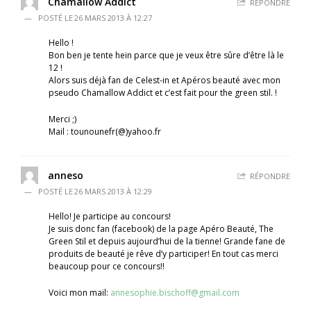
Chamallow Addict
RÉPONDRE
26 MARS 2013 À 12:27
Hello !
Bon ben je tente hein parce que je veux être sûre d’être là le
12 !
Alors suis déjà fan de Celest-in et Apéros beauté avec mon
pseudo Chamallow Addict et c’est fait pour the green stil. !
Merci ;)
Mail : tounounefr(@)yahoo.fr
anneso
RÉPONDRE
26 MARS 2013 À 12:29
Hello! Je participe au concours!
Je suis donc fan (facebook) de la page Apéro Beauté, The
Green Stil et depuis aujourd’hui de la tienne! Grande fane de
produits de beauté je rêve d’y participer! En tout cas merci
beaucoup pour ce concours!!
Voici mon mail:
annesophie.bischoff@gmail.com